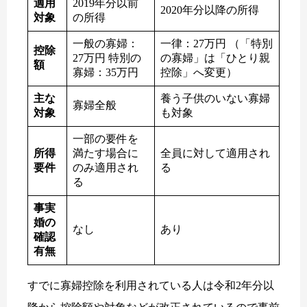
適用
2019年分以前
2020年分以降の所得
対象
の所得
一般の寡婦：
一律：27万円 （「特別
控除
27万円 特別の
の寡婦」は「ひとり親
額
寡婦：35万円
控除」へ変更）
主な
養う子供のいない寡婦
寡婦全般
対象
も対象
一部の要件を
所得
満たす場合に
全員に対して適用され
要件
のみ適用され
る
る
事実
婚の
なし
あり
確認
有無
すでに寡婦控除を利用されている人は令和2年分以