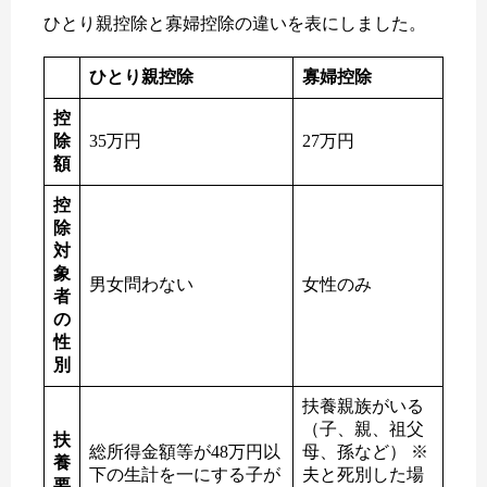
ひとり親控除と寡婦控除の違いを表にしました。
ひとり親控除
寡婦控除
控
除
35万円
27万円
額
控
除
対
象
男女問わない
女性のみ
者
の
性
別
扶養親族がいる
（子、親、祖父
扶
総所得金額等が48万円以
母、孫など） ※
養
下の生計を一にする子が
夫と死別した場
要