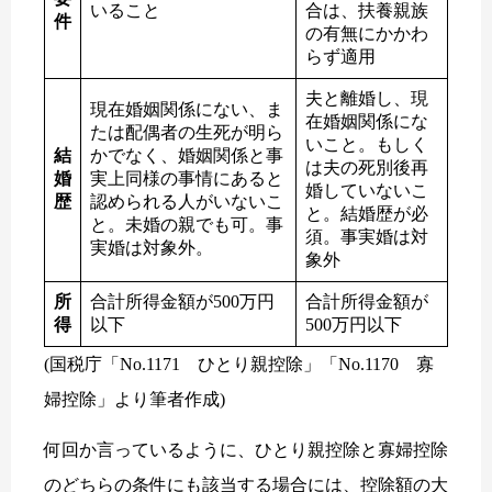
いること
合は、扶養親族
件
の有無にかかわ
らず適用
夫と離婚し、現
現在婚姻関係にない、ま
在婚姻関係にな
たは配偶者の生死が明ら
いこと。もしく
結
かでなく、婚姻関係と事
は夫の死別後再
婚
実上同様の事情にあると
婚していないこ
歴
認められる人がいないこ
と。結婚歴が必
と。未婚の親でも可。事
須。事実婚は対
実婚は対象外。
象外
所
合計所得金額が500万円
合計所得金額が
得
以下
500万円以下
(国税庁「No.1171 ひとり親控除」「No.1170 寡
婦控除」より筆者作成)
何回か言っているように、ひとり親控除と寡婦控除
のどちらの条件にも該当する場合には、控除額の大