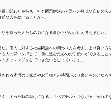
り親と関わりを持ち、社会問題解決の分野への興味や自信の考
身近な人を助けることから。
わりを持った人たちの力になる事から始めたいと考えました。
見た、個人に対する社会問題への関わり方を考え、より良い方
いる人の背中を押して、前に進むためのお手伝いができること
へのチャレンジをしていきたいと思っています。
用される皆様のご家庭やお子様との時間がより良いものとなる
届く、困った時の助けになる、「ペアチルとつながる」それす
在でありたいと願い、日々精進してまいります。そのためには
などをくださる皆様のご協力がまだまだ不可欠となっておりま