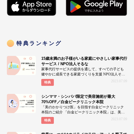
特典ランキング
15歳未満のお子様がいる家庭にやさしい家事代行
サービス / NPO法人そるな
家事代行サービスの提供を通して、すべての子ども
健やかに成長できる家庭づくりを支援 NPO法人そる
なは、家
2023.07.09
特典
シンママ・シンパパ限定で美容施術が最大
70%OFF／白金ビークリニック本院
「美のかかりつけ医」を目指す白金ビークリニック
本院のご紹介 「白金ビークリニック本院」は、美の
総合的なか
2023.07.09
特典